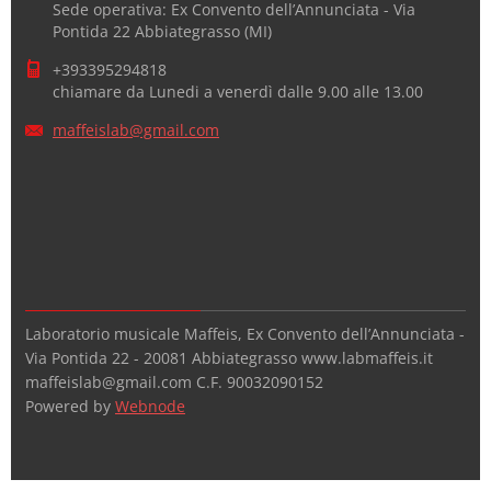
Sede operativa: Ex Convento dell’Annunciata - Via
Pontida 22 Abbiategrasso (MI)
+393395294818
chiamare da Lunedi a venerdì dalle 9.00 alle 13.00
maffeisl
ab@gmail
.com
Laboratorio musicale Maffeis, Ex Convento dell’Annunciata -
Via Pontida 22 - 20081 Abbiategrasso www.labmaffeis.it
maffeislab@gmail.com C.F. 90032090152
Powered by
Webnode