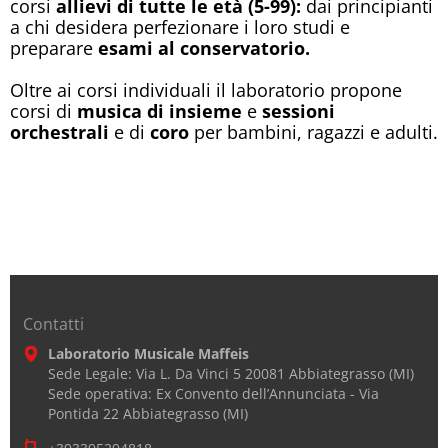
corsi
allievi di tutte le età (5-99):
dai principianti
a chi desidera perfezionare i loro studi e
preparare
esami
al conservatorio.
Oltre ai corsi individuali il laboratorio propone
corsi di
musica
di
insieme
e
sessioni
orchestrali
e di
coro
per bambini, ragazzi e adulti.
Contatti
Laboratorio Musicale Maffeis
Sede Legale: Via L. Da Vinci 5 20081 Abbiategrasso (MI)
Sede operativa: Ex Convento dell’Annunciata - Via
Pontida 22 Abbiategrasso (MI)