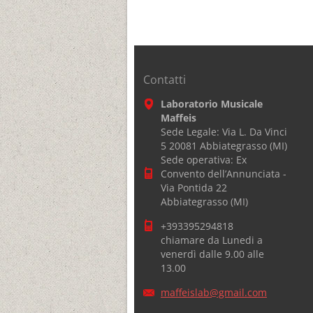
Contatti
Laboratorio Musicale
Maffeis
Sede Legale: Via L. Da Vinci
5 20081 Abbiategrasso (MI)
Sede operativa: Ex
Convento dell’Annunciata -
Via Pontida 22
Abbiategrasso (MI)
+393395294818
chiamare da Lunedi a
venerdì dalle 9.00 alle
13.00
maffeisl
ab@gmail
.com