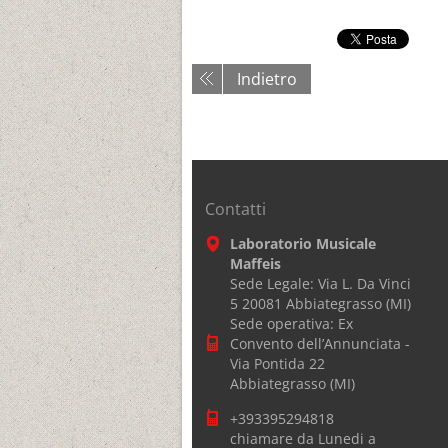
Indietro
Contatti
Laboratorio Musicale
Maffeis
Sede Legale: Via L. Da Vinci
5 20081 Abbiategrasso (MI)
Sede operativa: Ex
Convento dell’Annunciata -
Via Pontida 22
Abbiategrasso (MI)
+393395294818
chiamare da Lunedi a